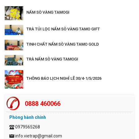
NẤM SÒ VÀNG TAMOGI
TRÀ TÚI LỌC NẤM SÒ VÀNG TAMO GIFT
TINH CHẤT NẤM SÒ VÀNG TAMO GOLD
TRÀ NẤM SÒ VÀNG TAMOGI
THÔNG BÁO LỊCH NGHỈ LỄ 30/4-1/5/2026
0888 460066
Phòng hành chính
0979565268
info.vietrap@gmail.com