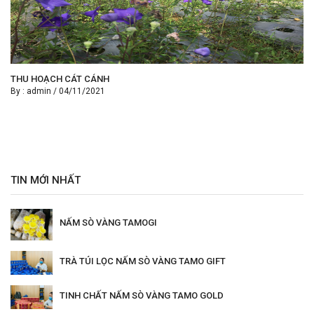
THU HOẠCH CÁT CÁNH
By :
admin
/
04/11/2021
TIN MỚI NHẤT
NẤM SÒ VÀNG TAMOGI
TRÀ TÚI LỌC NẤM SÒ VÀNG TAMO GIFT
TINH CHẤT NẤM SÒ VÀNG TAMO GOLD