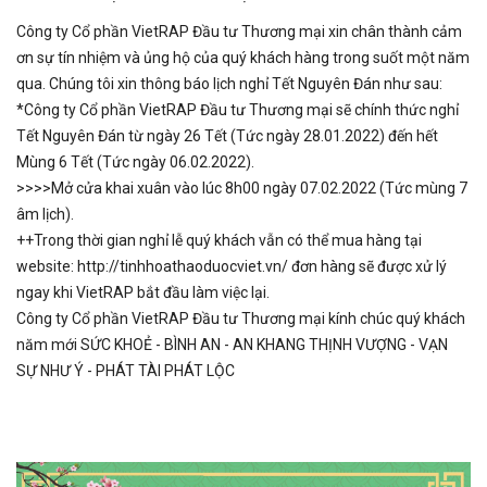
Công ty Cổ phần VietRAP Đầu tư Thương mại xin chân thành cảm
ơn sự tín nhiệm và ủng hộ của quý khách hàng trong suốt một năm
qua. Chúng tôi xin thông báo lịch nghỉ Tết Nguyên Đán như sau:
*Công ty Cổ phần VietRAP Đầu tư Thương mại sẽ chính thức nghỉ
Tết Nguyên Đán từ ngày 26 Tết (Tức ngày 28.01.2022) đến hết
Mùng 6 Tết (Tức ngày 06.02.2022).
>>>>Mở cửa khai xuân vào lúc 8h00 ngày 07.02.2022 (Tức mùng 7
âm lịch).
++Trong thời gian nghỉ lễ quý khách vẫn có thể mua hàng tại
website:
http://tinhhoathaoduocviet.vn/
đơn hàng sẽ được xử lý
ngay khi VietRAP bắt đầu làm việc lại.
Công ty Cổ phần VietRAP Đầu tư Thương mại kính chúc quý khách
năm mới SỨC KHOẺ - BÌNH AN - AN KHANG THỊNH VƯỢNG - VẠN
SỰ NHƯ Ý - PHÁT TÀI PHÁT LỘC