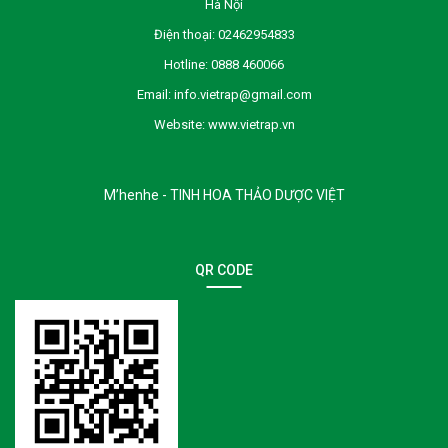
Hà Nội
Điện thoại:
02462954833
Hotline:
0888 460066
Email:
info.vietrap@gmail.com
Website:
www.vietrap.vn
M’henhe - TINH HOA THẢO DƯỢC VIỆT
QR CODE