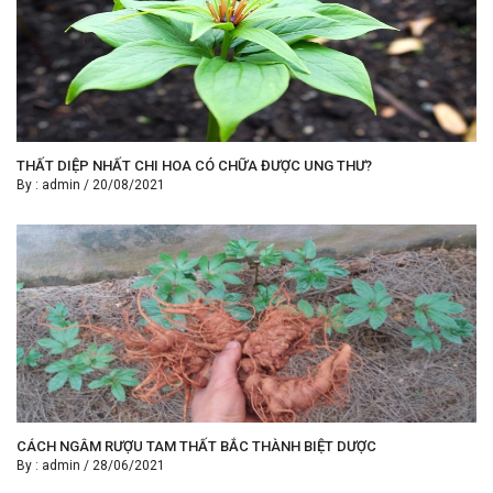
THẤT DIỆP NHẤT CHI HOA CÓ CHỮA ĐƯỢC UNG THƯ?
By :
admin
/
20/08/2021
CÁCH NGÂM RƯỢU TAM THẤT BẮC THÀNH BIỆT DƯỢC
By :
admin
/
28/06/2021