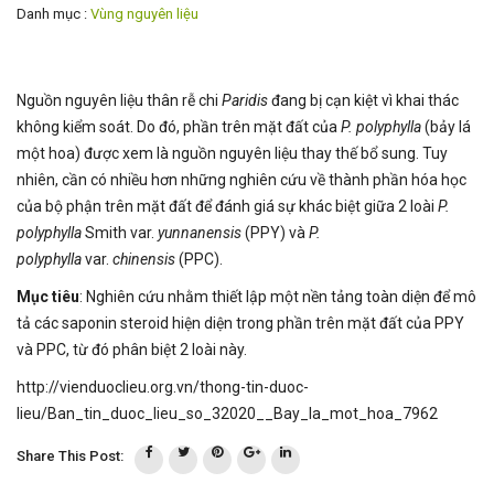
Danh mục :
Vùng nguyên liệu
Nguồn nguyên liệu thân rễ chi
Paridis
đang bị cạn kiệt vì khai thác
không kiểm soát. Do đó, phần trên mặt đất của
P. polyphylla
(bảy lá
một hoa) được xem là nguồn nguyên liệu thay thế bổ sung. Tuy
nhiên, cần có nhiều hơn những nghiên cứu về thành phần hóa học
của bộ phận trên mặt đất để đánh giá sự khác biệt giữa 2 loài
P.
polyphylla
Smith var.
yunnanensis
(PPY) và
P.
polyphylla
var.
chinensis
(PPC).
Mục tiêu
: Nghiên cứu nhằm thiết lập một nền tảng toàn diện để mô
tả các saponin steroid hiện diện trong phần trên mặt đất của PPY
và PPC, từ đó phân biệt 2 loài này.
http://vienduoclieu.org.vn/thong-tin-duoc-
lieu/Ban_tin_duoc_lieu_so_32020__Bay_la_mot_hoa_7962
Share This Post: