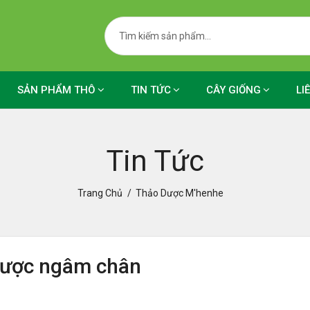
SẢN PHẨM THÔ
TIN TỨC
CÂY GIỐNG
LI
Tin Tức
Trang Chủ
Thảo Dược M'henhe
 dược ngâm chân