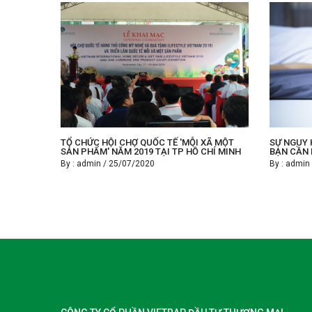
TỔ CHỨC HỘI CHỢ QUỐC TẾ 'MỖI XÃ MỘT
SỰ NGUY 
SẢN PHẨM' NĂM 2019 TẠI TP HỒ CHÍ MINH
BẠN CẦN 
By :
admin
/
25/07/2020
By :
admin