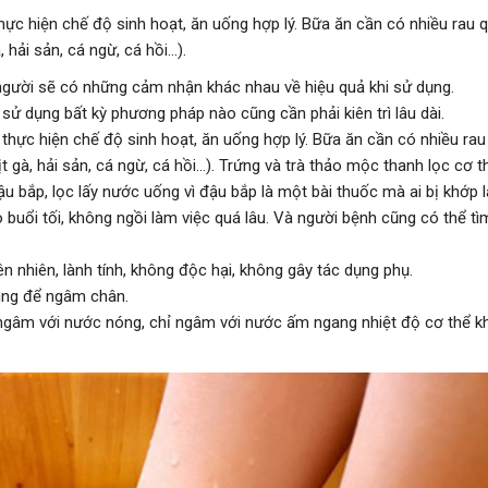
c hiện chế độ sinh hoạt, ăn uống hợp lý. Bữa ăn cần có nhiều rau q
 hải sản, cá ngừ, cá hồi…).
i người sẽ có những cảm nhận khác nhau về hiệu quả khi sử dụng.
 sử dụng bất kỳ phương pháp nào cũng cần phải kiên trì lâu dài.
hực hiện chế độ sinh hoạt, ăn uống hợp lý. Bữa ăn cần có nhiều rau
t gà, hải sản, cá ngừ, cá hồi…). Trứng và trà thảo mộc thanh lọc cơ 
ậu bắp, lọc lấy nước uống vì đậu bắp là một bài thuốc mà ai bị khớp 
o buổi tối, không ngồi làm việc quá lâu. Và người bệnh cũng có thể t
 nhiên, lành tính, không độc hại, không gây tác dụng phụ.
ùng để ngâm chân.
 ngâm với nước nóng, chỉ ngâm với nước ấm ngang nhiệt độ cơ thể 