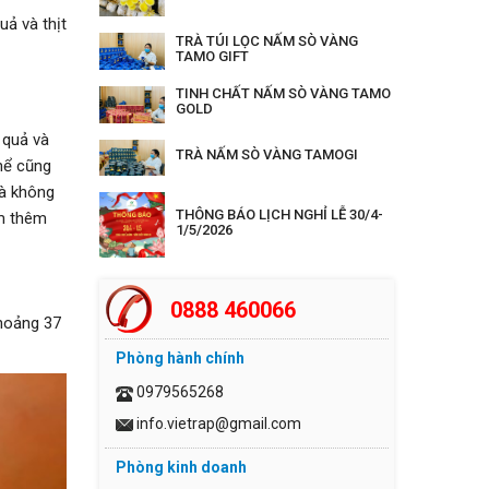
uả và thịt
TRÀ TÚI LỌC NẤM SÒ VÀNG
TAMO GIFT
TINH CHẤT NẤM SÒ VÀNG TAMO
GOLD
 quả và
TRÀ NẤM SÒ VÀNG TAMOGI
thể cũng
là không
THÔNG BÁO LỊCH NGHỈ LỄ 30/4-
ìm thêm
1/5/2026
0888 460066
khoảng 37
Phòng hành chính
0979565268
info.vietrap@gmail.com
Phòng kinh doanh