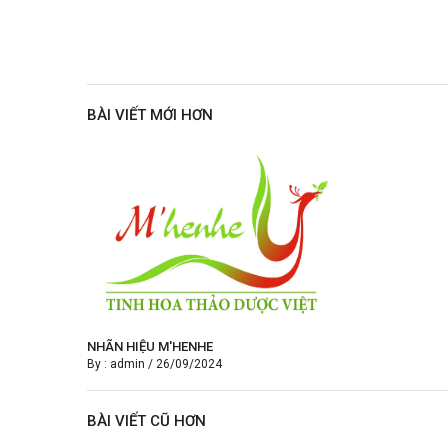
BÀI VIẾT MỚI HƠN
NHÃN HIỆU M'HENHE
By :
admin
/
26/09/2024
BÀI VIẾT CŨ HƠN