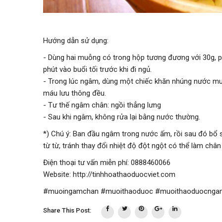
Hướng dẫn sử dụng:
- Dùng hai muỗng có trong hộp tương đương với 30g, 
phút vào buổi tối trước khi đi ngủ.
- Trong lúc ngâm, dùng một chiếc khăn nhúng nước muố
máu lưu thông đều.
- Tư thế ngâm chân: ngồi thẳng lưng
- Sau khi ngâm, không rửa lại bằng nước thường.
*) Chú ý: Ban đầu ngâm trong nước ấm, rồi sau đó bổ s
từ từ, tránh thay đổi nhiệt độ đột ngột có thể làm chân
Điện thoại tư vấn miễn phí: 0888460066
Website: http://tinhhoathaoduocviet.com
#muoingamchan #muoithaoduoc #muoithaoduocnga
Share This Post: