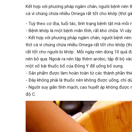
Kết hợp với phương pháp ngâm chân, người bệnh nên thự
cá vì chúng chứa nhiều Omega rất tốt cho khớp (thịt gà,
- Tuỳ theo cơ địa, tuổi tác, tình trạng bệnh tật mà mỗ
- Bệnh khớp là một bệnh mãn tĩnh, rất khó chữa. Vì vậy
- Kết hợp với phương pháp ngâm chân, người bệnh nên t
thịt cá vì chúng chứa nhiều Omega rất tốt cho khớp (thị
rất tốt cho người bị khớp . Mỗi ngày nên dùng 10 quả đ
nên bỏ qua. Ngoài ra nên tập thêm arobic, tập đi bộ và
một số bài thuốc bổ của Đông Y để uống bổ sung.
- Sản phẩm được làm hoàn toàn từ các thành phần thiên
- Đây không phải là thuốc nên không được uống, chỉ d
- Người suy giãn tĩnh mạch, cao huyết áp không được
độ C.