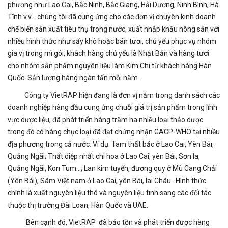
phương như Lao Cai, Bắc Ninh, Bắc Giang, Hải Dương, Ninh Bình, Hà
Tĩnh v.v... chúng tôi đã cung ứng cho các đơn vị chuyên kinh doanh
chế biến sản xuất tiêu thụ trong nước, xuất nhập khẩu nông sản với
nhiều hình thức như sấy khô hoặc bán tươi, chủ yếu phục vụ nhóm
gia vị trong mì gói, khách hàng chủ yếu là Nhật Bản và hàng tươi
cho nhóm sản phẩm nguyên liệu làm Kim Chi từ khách hàng Hàn
Quốc. Sản lượng hàng ngàn tấn mỗi năm.
Công ty VietRAP hiện đang là đơn vị nằm trong danh sách các
doanh nghiệp hàng đầu cung ứng chuỗi giá trị sản phẩm trong lĩnh
vực dược liệu, đã phát triển hàng trăm ha nhiều loại thảo dược
trong đó có hàng chục loại đã đạt chứng nhận GACP-WHO tại nhiều
địa phương trong cả nước. Ví dụ: Tam thất bắc ở Lao Cai, Yên Bái,
Quảng Ngãi; Thất diệp nhất chi hoa ở Lao Cai, yên Bái, Sơn la,
Quảng Ngãi, Kon Tum…; Lan kim tuyến, đương quy ở Mù Cang Chải
(Yên Bái), Sâm Việt nam ở Lao Cai, yên Bái, lai Châu…Hình thức
chính là xuất nguyên liệu thô và nguyên liệu tinh sang các đối tác
thuộc thị trường Đài Loan, Hàn Quốc và UAE.
Bên cạnh đó, VietRAP đã bảo tồn và phát triển được hàng