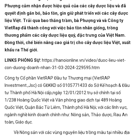
Phượng cảm nhận được hiệu quả của các cây dược liệu và đã
quyết định gắn bó, bảo tồn, gìn giữ phát triển với các cây dược
liệu Việt. Trải qua bao thăng trầm, bà Phượng và và Công ty
VietRap đã thành công với việc bảo tồn nhân giống, trồng
thương phẩm các cây dược liệu quý, đặc trưng của Việt Nam.
Đồng thời, chế biến nâng cao giá trị cho cây dược liệu Việt, xuất
khẩu ra Thế giới.
LINKS PHÓNG SỰ:
https://hanoionline.vn/video/duoc-lieu-viet-
con-duong-doanh-nhan-31-03-2024-229595.htm
Công ty Cổ phần VietRAP Đầu tư Thương mại (VietRAP
Investment.,Jsc) có GĐKKD số 0105771433 do Sở Kế hoạch & Đầu
tư Thành phố Hà Nội cấp,ngày 12/01/2012 trụ sở chính tại số
1/238 Hoàng Quốc Việt và Văn phòng giao dịch tại 489 Hoàng
Quốc Việt, Quận Bắc Từ Liêm, Thành phố Hà Nội; với các lĩnh vực,
ngành nghề kinh doanh chính như: Nông sản, Thảo dược, Rau An
toàn, Giáo dục.
Về Nông sản với các vùng nguyên liệu trồng màu tại nhiều địa