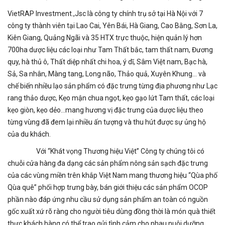
VietRAP Investment.,Jsc là công ty chính trụ sở tại Hà Nội với 7
công ty thành viên tại Lao Cai, Yên Bái, Hà Giang, Cao Bằng, Sơn La,
Kiên Giang, Quảng Ngãi và 35 HTX trực thuộc, hiện quản lý hơn
700ha dược liệu các loại như Tam Thất bắc, tam thất nam, Đương
quy, hà thủ ô, Thất diệp nhất chi hoa, ý dĩ, Sâm Việt nam, Bạc hà,
Sả, Sa nhân, Màng tang, Long não, Thảo quả, Xuyên Khung… và
chế biến nhiều lạo sản phẩm có đặc trưng từng địa phương như Lạc
rang thảo dược, Kẹo mận chua ngọt, kẹo gạo lứt Tam thất, các loại
kẹo giòn, kẹo dẻo…mang hương vị đặc trưng của dược liệu theo
từng vùng đã đem lại nhiều ấn tượng và thu hút được sự ủng hộ
của du khách.
Với “Khát vọng Thương hiệu Việt” Công ty chúng tôi có
chuỗi cửa hàng đa dạng các sản phẩm nông sản sạch đặc trưng
của các vùng miền trên khắp Việt Nam mang thương hiệu “Qùa phố
Qùa quê” phối hợp trưng bày, bán giới thiệu các sản phẩm OCOP
phần nào đáp ứng nhu cầu sử dụng sản phẩm an toàn có nguồn
gốc xuất xứ rõ ràng cho người tiêu dùng đồng thời là món quà thiết
thực khách hàng có thể trao gửi tình cảm cho nhau nuôi dưỡng