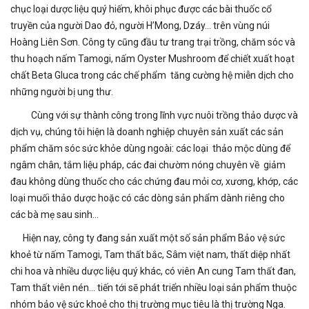
chục loại dược liệu quý hiếm, khôi phục được các bài thuốc cổ
truyền của người Dao đỏ, người H’Mong, Dzáy… trên vùng núi
Hoàng Liên Sơn. Công ty cũng đầu tư trang trại trồng, chăm sóc và
thu hoạch nấm Tamogi, nấm Oyster Mushroom để chiết xuất hoạt
chất Beta Gluca trong các chế phẩm tăng cường hệ miễn dịch cho
những người bị ung thư.
Cùng với sự thành công trong lĩnh vực nuôi trồng thảo dược và
dịch vụ, chúng tôi hiện là doanh nghiệp chuyên sản xuất các sản
phẩm chăm sóc sức khỏe dùng ngoài: các loại thảo mộc dùng để
ngâm chân, tắm liệu pháp, các đai chườm nóng chuyên về giảm
đau không dùng thuốc cho các chứng đau mỏi cơ, xương, khớp, các
loại muối thảo dược hoặc có các dòng sản phẩm dành riêng cho
các bà mẹ sau sinh…
Hiện nay, công ty đang sản xuất một số sản phẩm Bảo vệ sức
khoẻ từ nấm Tamogi, Tam thất bắc, Sâm việt nam, thất diệp nhất
chi hoa và nhiều dược liệu quý khác, có viên An cung Tam thất đan,
Tam thất viên nén… tiến tới sẽ phát triển nhiều loại sản phẩm thuộc
nhóm bảo vệ sức khoẻ cho thị trường mục tiêu là thị trường Nga.