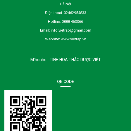
Hà Nội
Điện thoại:
02462954833
Hotline:
0888 460066
Email:
info.vietrap@gmail.com
Website:
www.vietrap.vn
M’henhe - TINH HOA THẢO DƯỢC VIỆT
QR CODE