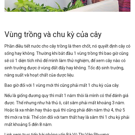
Vùng trồng và chu kỳ của cây
Phần điều tiết nước cho cây trồng là then chốt, nó quyết định cây có
sống hay không. Thường khi bắt đầu 1 vùng trồng thì bao giờ cũng
sẽ có 1 diện tích nhỏ để mình làm thử nghiệm, để xem cây nào có
sinh trưởng được ở vùng đất đấy hay không. Tốc độ sinh trưởng,
năng suất và hoạt chất của dược liệu.
Bao giờ đối với 1 vùng mới thì cũng phải mất 1 chu kỳ của cây.
Nếu là giống đương quy thì mất 1 năm thôi là mình có thể đánh giá
được. Thế nhưng như hà thủ ô, cắt sâm phải mất khoảng 3 năm.
Hoặc là xa nhân hay thảo quả thì cũng phải đến năm thứ 4, thứ 5
thì mới ra trái. Thế còn đối với tam thất hay là sâm thì 1 chu kỳ phải
mất khoảng 5 đến 8 năm.
Link xem trực tiếp bài phỏng vấn Bà Vũ Thị Vân Phượng: