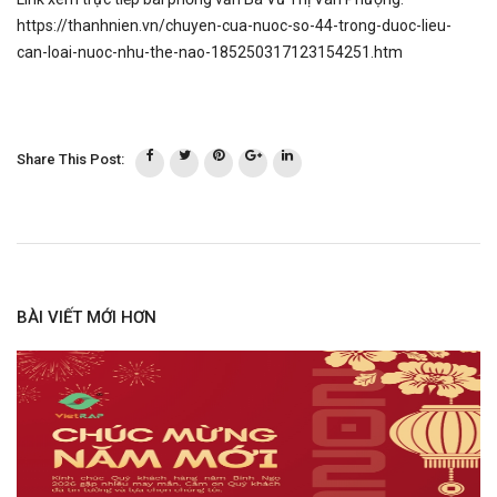
https://thanhnien.vn/chuyen-cua-nuoc-so-44-trong-duoc-lieu-
can-loai-nuoc-nhu-the-nao-185250317123154251.htm
Share This Post:
BÀI VIẾT MỚI HƠN