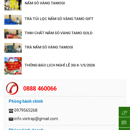
NẤM SÒ VÀNG TAMOGI
TRÀ TÚI LỌC NẤM SÒ VÀNG TAMO GIFT
TINH CHẤT NẤM SÒ VÀNG TAMO GOLD
TRÀ NẤM SÒ VÀNG TAMOGI
THÔNG BÁO LỊCH NGHỈ LỄ 30/4-1/5/2026
0888 460066
Phòng hành chính
0979565268
info.vietrap@gmail.com