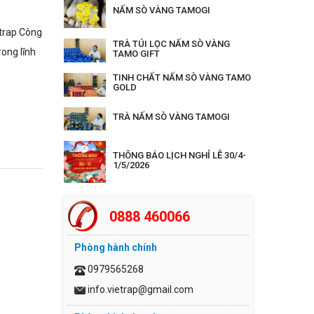
NẤM SÒ VÀNG TAMOGI
trap Công
TRÀ TÚI LỌC NẤM SÒ VÀNG
ong lĩnh
TAMO GIFT
TINH CHẤT NẤM SÒ VÀNG TAMO
GOLD
TRÀ NẤM SÒ VÀNG TAMOGI
THÔNG BÁO LỊCH NGHỈ LỄ 30/4-
1/5/2026
0888 460066
Phòng hành chính
0979565268
info.vietrap@gmail.com